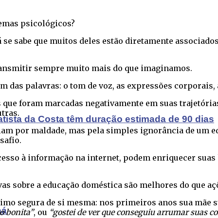
emas psicológicos?
 se sabe que muitos deles estão diretamente associados
ransmitir sempre muito mais do que imaginamos.
as palavras: o tom de voz, as expressões corporais, as
 que foram marcadas negativamente em suas trajetórias.
tras.
atista da Costa têm duração estimada de 90 dias
iam por maldade, mas pela simples ignorância de um ed
safio.
acesso à informação na internet, podem enriquecer sua
ivas sobre a educação doméstica são melhores do que aç
mo segura de si mesma: nos primeiros anos sua mãe su
ná
o bonita”
, ou
“gostei de ver que conseguiu arrumar suas co