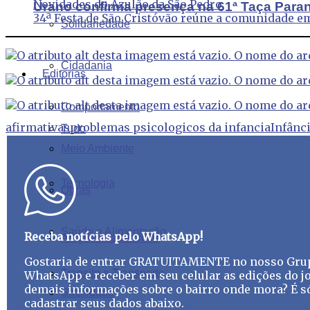
Novidades do Azulão da São Pedro
Urano confirma presença na 61ª Taça Para
34ª Festa de São Cristóvão reúne a comunidade e
Solidariedade
Cidadania
Editorias
Comportamento
afirmativas
problemas psicologicos da infancia
Infânc
Tudo
Meio Ambiente
Tecnologia
Obras
Saúde e Alimentação
Receba notícias pelo WhatsApp!
Artigos Acadêmicos
Gostaria de entrar GRATUITAMENTE no nosso Gru
Transito e Transporte
WhatsApp e receber em seu celular as edições do jo
demais informações sobre o bairro onde mora? É s
Sociedade
cadastrar seus dados abaixo.