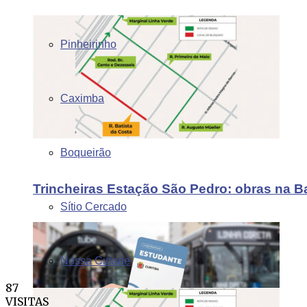
Pinheirinho
Caximba
Boqueirão
Trincheiras Estação São Pedro: obras na B
Sítio Cercado
Nossa Cidade
87
VISITAS