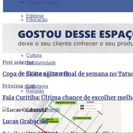
Esporte e Lazer
Editorial
Educação
Segurança
Geral
Cultura
Post anterior
Solidariedade
Copa de Skate agita o final de semana no Tatu
Política e Economia
Próximo post
Cidadania
Religião
Fala Curitiba: Última chance de escolher melh
Comportamento
Lucas Grabarski