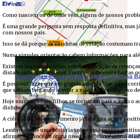
Como nascem ou de onde vêm alguns de nossos probl
É uma grande pergunta sem resposta definitiva, mas já
com nossos pais.
Cartão Estudante totalmente online
Isso se dá porque as condutas de criação costumam t
Numa simples orientação cabem informações para além d
Existem muitas histórias sobre a educação de crianças
distanciamentos afetivos, controle extremo e tantas ou
Trincheiras Estação São Pedro: obras na B
É possível dizer que em grande medida elas não ocorr
que sabiam tentando acertar a mão nesse complexo de
Hoje muitos desses filhos se tornaram pais e, com o 
disfuncionais.
A ciência do desenvolvimento já sabe que ações posit
Lembro-me de uma história sobre uma pessoa muitíssi
Urano confirma presença na 61ª Taça Para
afirmação:
“você foi ótima nisso hoje”
,
“você estava muit