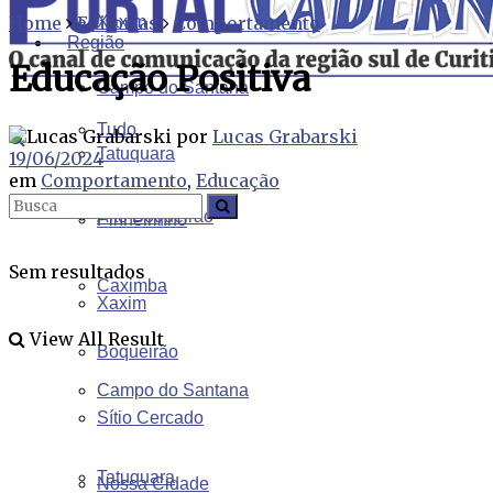
Home
Editorias
Xaxim
Comportamento
Região
Educação Positiva
Campo do Santana
Tudo
por
Lucas Grabarski
Tatuquara
19/06/2024
em
Comportamento
,
Educação
Alto Boqueirão
Pinheirinho
Sem resultados
Caximba
Xaxim
View All Result
Boqueirão
Campo do Santana
Sítio Cercado
Tatuquara
Nossa Cidade