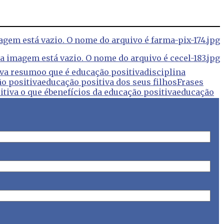
iva resumo
o que é educação positiva
disciplina
o positiva
educação positiva dos seus filhos
Frases
tiva o que é
benefícios da educação positiva
educação