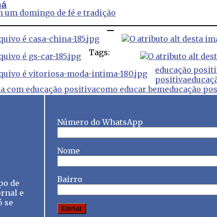
ná
m um domingo de fé e tradição
Tags:
educação posit
positiva
educaçã
ia com educação positiva
como educar bem
educação posi
Número do WhatsApp
Nome
Bairro
po de
rnal e
ó se