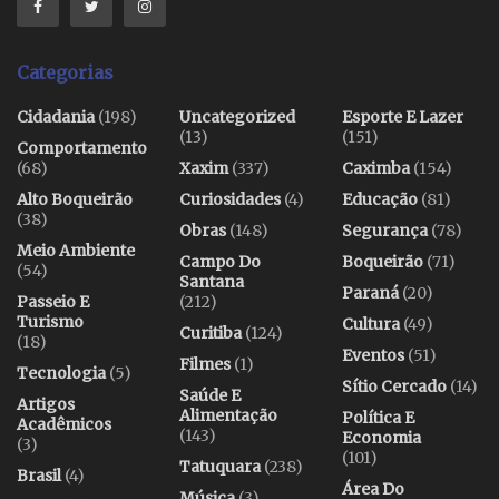
Categorias
Cidadania
(198)
Uncategorized
Esporte E Lazer
(13)
(151)
Comportamento
(68)
Xaxim
(337)
Caximba
(154)
Alto Boqueirão
Curiosidades
(4)
Educação
(81)
(38)
Obras
(148)
Segurança
(78)
Meio Ambiente
Campo Do
Boqueirão
(71)
(54)
Santana
Paraná
(20)
Passeio E
(212)
Turismo
Cultura
(49)
Curitiba
(124)
(18)
Eventos
(51)
Filmes
(1)
Tecnologia
(5)
Sítio Cercado
(14)
Saúde E
Artigos
Alimentação
Política E
Acadêmicos
(143)
Economia
(3)
(101)
Tatuquara
(238)
Brasil
(4)
Área Do
Música
(3)