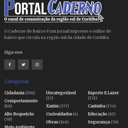
O Caderno do Bairro é um jornal impresso e online de
bairro que circula na região sul da cidade de Curitiba.
Siga-nos
Categorias
Cidadania
(198)
Uncategorized
Esporte E Lazer
(13)
(151)
Comportamento
(68)
Xaxim
(337)
Caximba
(154)
Alto Boqueirão
Curiosidades
(4)
Educação
(81)
(38)
Obras
(148)
Segurança
(78)
Meio Ambiente