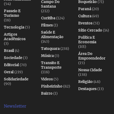
Campo Do
Boqueirão
(71)
(54)
Santana
Paraná
(20)
Passeio E
(212)
Turismo
Cultura
(49)
Curitiba
(124)
(18)
Eventos
(51)
Filmes
(1)
Tecnologia
(5)
Sítio Cercado
(14)
Saúde E
Artigos
Alimentação
Política E
Acadêmicos
(143)
Economia
(3)
(101)
Tatuquara
(238)
Brasil
(4)
Área Do
Música
(3)
Sociedade
(3)
Empreendedor
Transito E
(15)
Editorial
(70)
Transporte
Nossa Cidade
Geral
(219)
(118)
(138)
Solidariedade
Videos
(5)
Religião
(48)
(90)
Pinheirinho
(82)
Destaques
(13)
Bairro
(1)
Newsletter